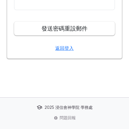
發送密碼重設郵件
返回登入
school
2025 浸信會神學院 學務處
bug_report
問題回報